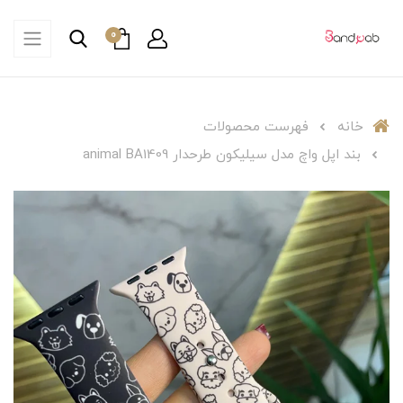
0
خانه
فهرست محصولات
بند اپل واچ مدل سیلیکون طرحدار animal BA1409