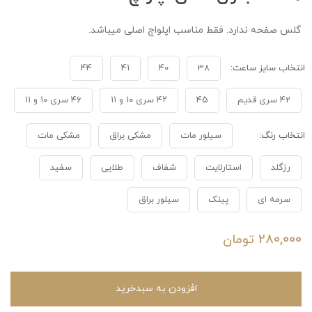
گلس صفحه ندارد. فقط مناسب اپلواچ اصلی میباشد.
انتخاب سایز ساعت:
38
40
41
44
42 سری قدیم
۴۵
۴۲ سری ۱۰ و ۱۱
۴۶ سری ۱۰ و ۱۱
انتخاب رنگ:
سیلور مات
مشکی براق
مشکی مات
رزگلد
استارلایت
شفاف
طلایی
سفید
سرمه ای
پینک
سیلور براق
280,000
تومان
افزودن به سبدخرید