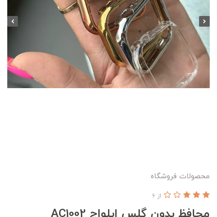
محصولات فروشگاه
از 6
محافظ بدون گلس اپلواچ AC1002