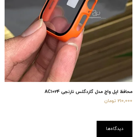
محافظ اپل واچ مدل گاردگلس نارنجی AC1024
210,000 تومان
دیدگاه‌ها