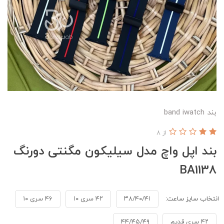
بند band iwatch
از 8
بند اپل واچ مدل سیلیکون مگنتی دورنگ
BA1138
انتخاب سایز ساعت:
۳۸/۴۰/۴۱
۴۲ سری ۱۰
۴۶ سری ۱۰
۴۲ سری قدیم
۴۴/۴۵/۴۹