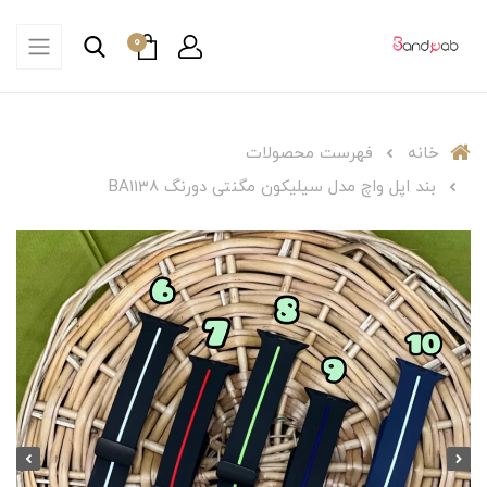
0
خانه
فهرست محصولات
بند اپل واچ مدل سیلیکون مگنتی دورنگ BA1138