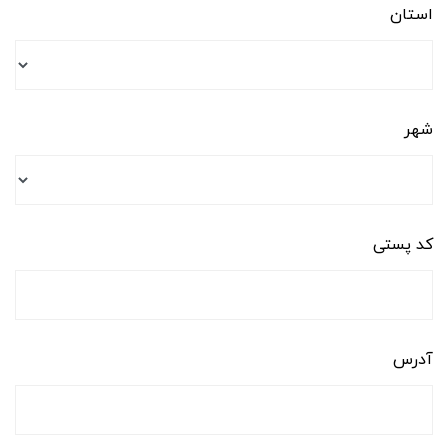
استان
شهر
کد پستی
آدرس