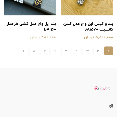
بند و کیس اپل واچ مدل گلدن
بند اپل واچ مدل کشی طرحدار
کانسپت BA1578
BA1160
5,800,000 تومان
480,000 تومان
8
7
6
5
4
3
2
1