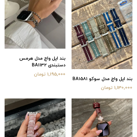
بند اپل واچ مدل هرمس
دستبندی BA1132
1,195,000 تومان
بند اپل واچ مدل سوکو BA1581
1,130,000 تومان