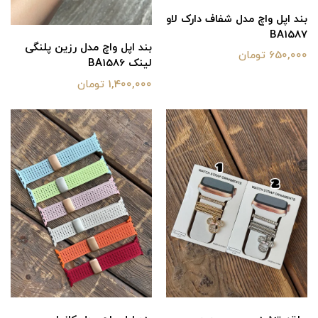
بند اپل واچ مدل شفاف دارک لاو
BA1587
بند اپل واچ مدل رزین پلنگی
650,000 تومان
لینک BA1586
1,400,000 تومان