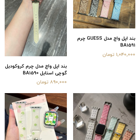
بند اپل واچ مدل GUESS چرم
BA1591
1,040,000 تومان
بند اپل واچ مدل چرم کروکودیل
گوچی استایل BA1590
890,000 تومان