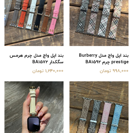
بند اپل واچ مدل Burberry
بند اپل واچ مدل چرم هرمس
prestige چرم BA1592
سگکدار BA1572
998,000 تومان
1,240,000 تومان