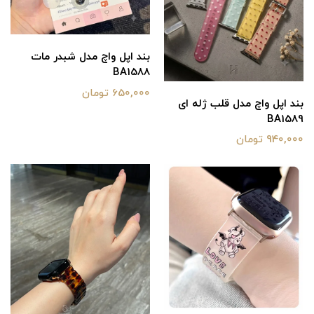
بند اپل واچ مدل شبدر مات
BA1588
650,000 تومان
بند اپل واچ مدل قلب ژله ای
BA1589
940,000 تومان