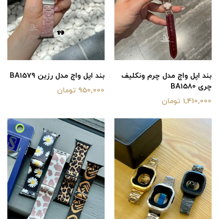
بند اپل واچ مدل چرم ونکلیف
بند اپل واچ مدل رزین BA1579
چری BA1580
950,000 تومان
1,410,000 تومان