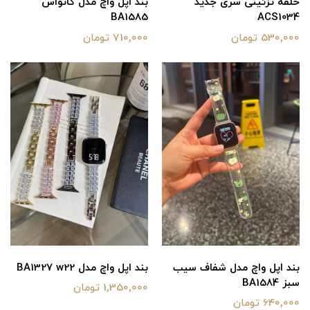
حلقه تزئینی سری جدید
بند اپل واچ مدل کانواس
BA1585
ACS1034
530,000 تومان
710,000 تومان
بند اپل واچ مدل شفاف سیب
بند اپل واچ مدل BA1327 w22
سبز BA1584
1,350,000 تومان
640,000 تومان