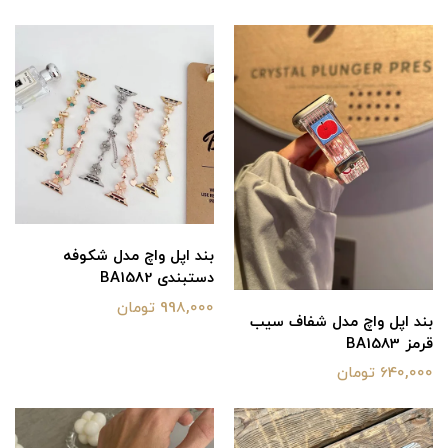
بند اپل واچ مدل شکوفه
دستبندی BA1582
998,000 تومان
بند اپل واچ مدل شفاف سیب
قرمز BA1583
640,000 تومان