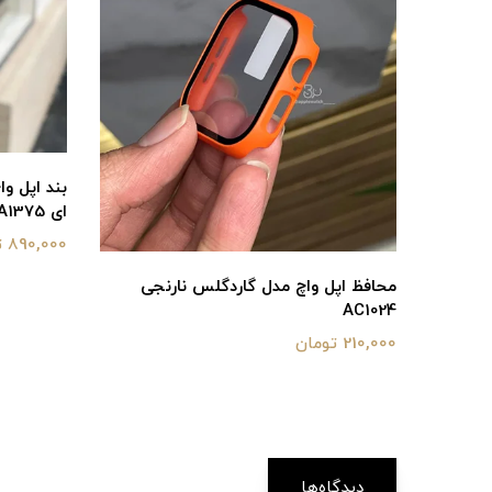
ای BA1375
890,000 تومان
محافظ اپل واچ مدل گاردگلس نارنجی
AC1024
210,000 تومان
دیدگاه‌ها