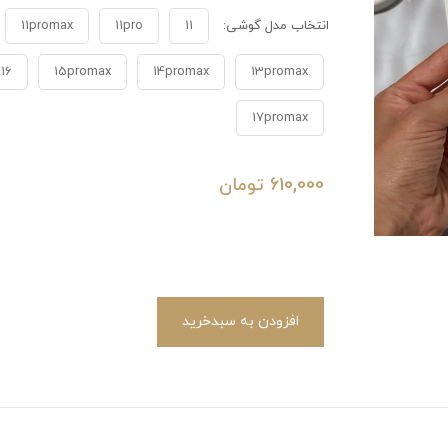
انتخاب مدل گوشی:
11
11pro
11promax
16
15promax
14promax
13promax
17promax
610,000
تومان
افزودن به سبدخرید