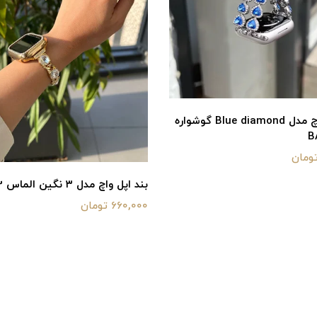
بند اپل واچ مدل Blue diamond گوشواره
بند اپل واچ مدل ۳ نگین الماس BA1353
660,000 تومان