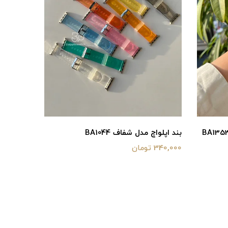
بند اپلواچ مدل شفاف BA1044
بند اپل واچ
340,000 تومان
550,000 تومان