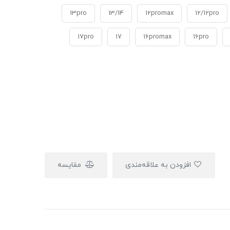
13pro
13/14
12promax
12/12pro
17pro
17
16promax
16pro
افزودن به علاقه‌مندی
مقایسه