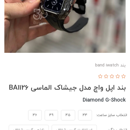
بند band iwatch
بند اپل واچ مدل جیشاک الماسی BA1126
Diamond G-Shock
انتخاب سایز ساعت:
44
45
49
46