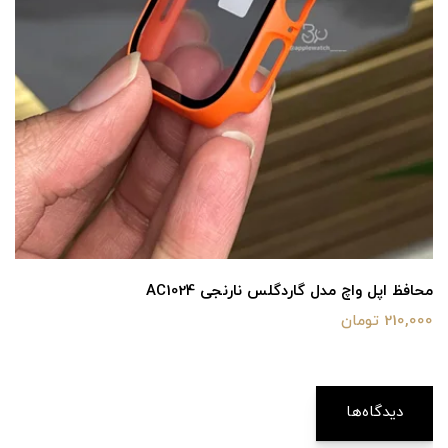
محافظ اپل واچ مدل گاردگلس نارنجی AC1024
210,000 تومان
دیدگاه‌ها