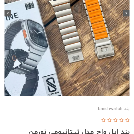
بند band iwatch
بند اپل واچ مدل تیتانیومی نورمن