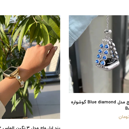
بند اپل واچ مدل Blue diamond گوشواره
بند اپل واچ مدل ۳ نگین الماس BA1353