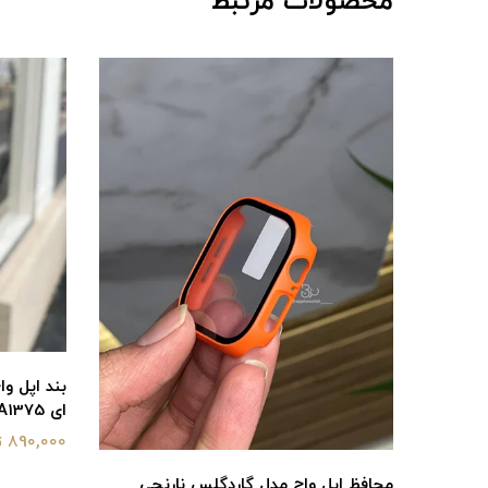
محصولات مرتبط
ای BA1375
890,000 تومان
محافظ اپل واچ مدل گاردگلس نارنجی