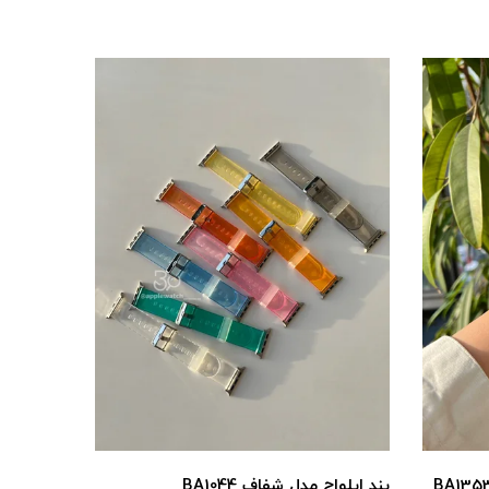
بند اپلواچ مدل شفاف BA1044
بند اپل واچ