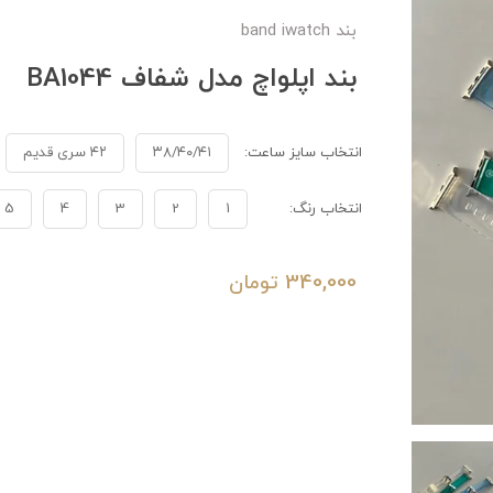
بند band iwatch
بند اپلواچ مدل شفاف BA1044
انتخاب سایز ساعت:
۳۸/۴۰/۴۱
۴۲ سری قدیم
انتخاب رنگ:
1
2
3
4
5
340,000
تومان