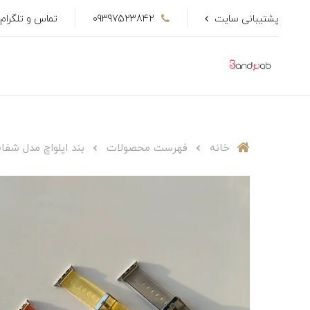
پشتیبانی سایت
09397523842
تماس و تلگرام
خانه
فهرست محصولات
بند اپلواچ مدل شفاف 044