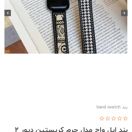
بند band iwatch
بند اپل واچ مدل چرم کریستین دیور ۲