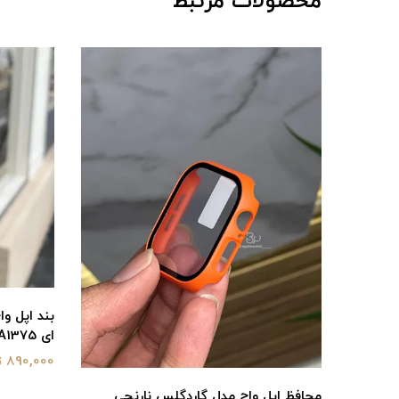
محصولات مرتبط
ای BA1375
890,000 تومان
محافظ اپل واچ مدل گاردگلس نارنجی