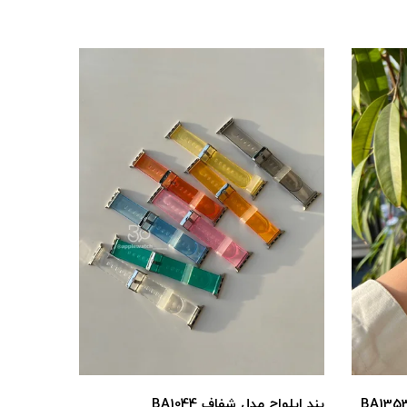
بند اپلواچ مدل شفاف BA1044
بند اپل واچ