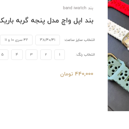
بند band iwatch
بند اپل واچ مدل پنجه گربه باریک A1558
انتخاب سایز ساعت:
۳۸/۴۰/۴۱
۴۲ سری ۱۰ و ۱۱
انتخاب رنگ:
1
2
3
4
5
440,000
تومان