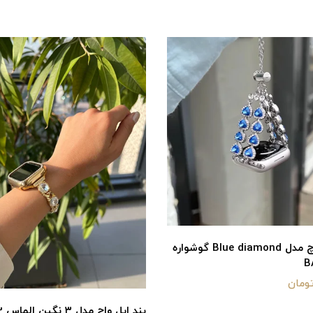
بند اپل واچ مدل Blue diamond گوشواره
بند اپل واچ مدل ۳ نگین الماس BA1353