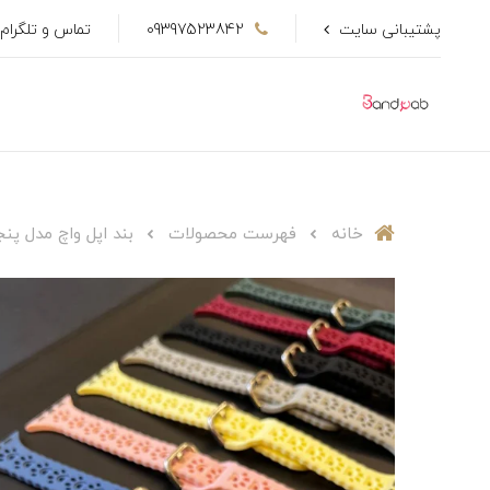
پشتیبانی سایت
09397523842
تماس و تلگرام
خانه
فهرست محصولات
بند اپل واچ مدل پنجه گ