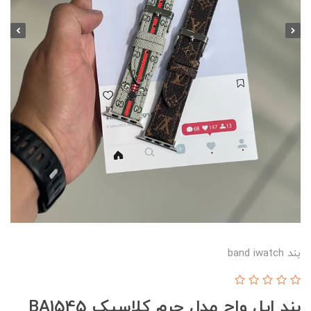
بند band iwatch
بند اپل واچ مدل چرم کلاسیک BA1545