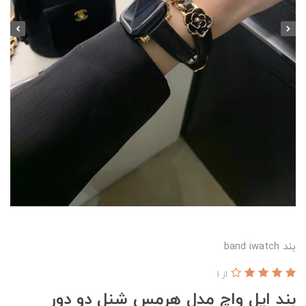
بند band iwatch
از 1
بند اپل واچ مدل هرمس شنل دو دور