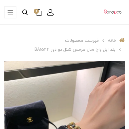
0
خانه
فهرست محصولات
بند اپل واچ مدل هرمس شنل دو دور BA1542