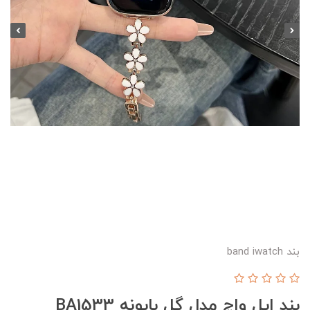
بند band iwatch
بند اپل واچ مدل گل بابونه BA1533