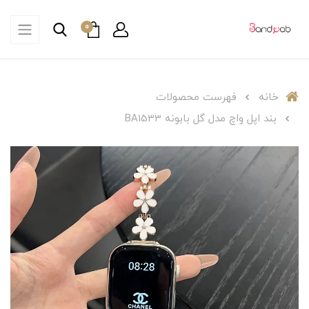
0
خانه
فهرست محصولات
بند اپل واچ مدل گل بابونه BA1533