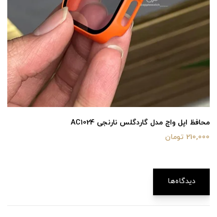
محافظ اپل واچ مدل گاردگلس نارنجی AC1024
210,000 تومان
دیدگاه‌ها