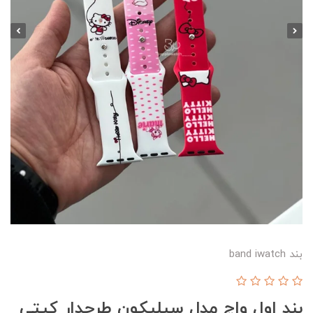
بند band iwatch
بند اول واچ مدل سیلیکون طرحدار کیتی