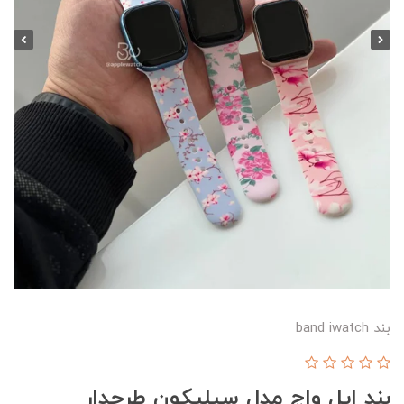
بند band iwatch
بند اپل واچ مدل سیلیکون طرحدار