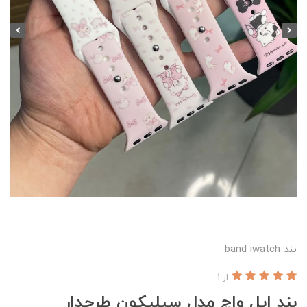
بند band iwatch
از 1
بند اپل واچ مدل سیلیکون طرحدار