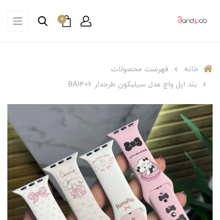
0
خانه
فهرست محصولات
بند اپل واچ مدل سیلیکون طرحدار BA1406