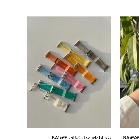
بند اپلواچ مدل شفاف BA1044
بند اپل واچ