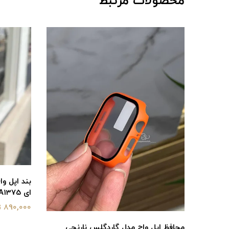
محصولات مرتبط
ای BA1375
890,000 تومان
محافظ اپل واچ مدل گاردگلس نارنجی