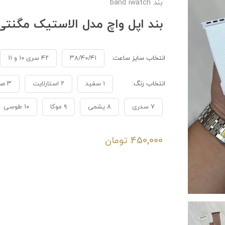
بند band iwatch
بند اپل واچ مدل الاستیک مگنتی A1380
انتخاب سایز ساعت:
۳۸/۴۰/۴۱
۴۲ سری ۱۰ و ۱۱
انتخاب رنگ:
۱ سفید
۲ استارلایت
۳ صورتی
۷ سدری
۸ یشمی
۹ موکا
۱۰ طوسی
450,000
تومان