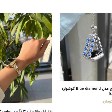
بند اپل واچ مدل Blue diamond گوشواره
بند اپل واچ مدل ۳ نگین الماس BA1353