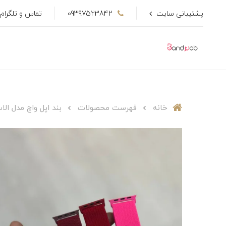
پشتیبانی سایت
09397523842
تماس و تلگرام
خانه
فهرست محصولات
بند اپل واچ مدل الاستی