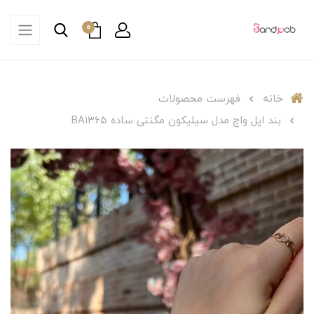
0
خانه
فهرست محصولات
بند اپل واچ مدل سیلیکون مگنتی ساده BA1365