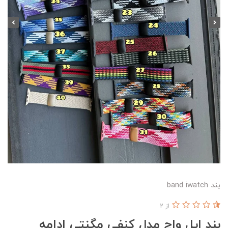
بند band iwatch
از 2
بند اپل واچ مدل کنفی مگنتی ادامه