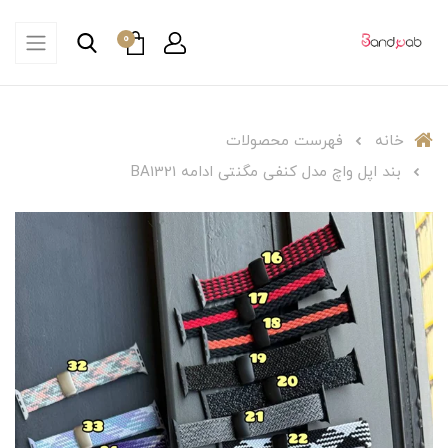
0
خانه
فهرست محصولات
بند اپل واچ مدل کنفی مگنتی ادامه BA1321