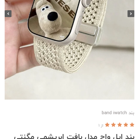
بند band iwatch
از 1
بند اپل واچ مدل بافت ابریشمی مگنتی