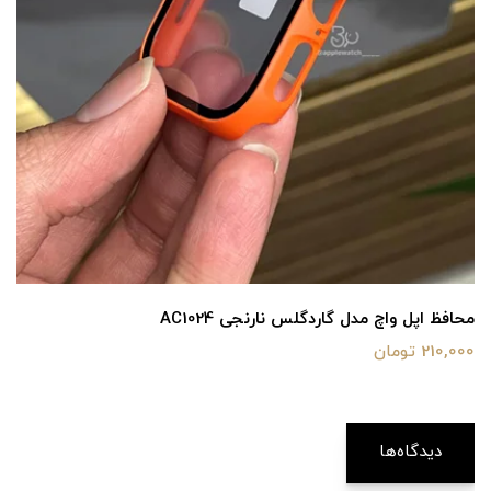
محافظ اپل واچ مدل گاردگلس نارنجی AC1024
210,000 تومان
دیدگاه‌ها