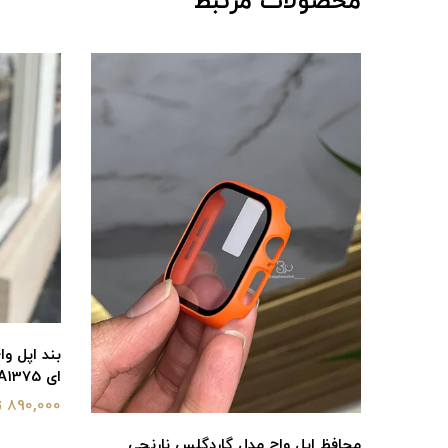
محصولات مرتبط
ای BA1375
890,000 تومان
محافظ اپل واچ مدل گاردگلس نارنجی