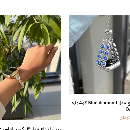
بند اپل واچ مدل Blue diamond گوشواره
بند اپل واچ مدل ۳ نگین الماس BA1353