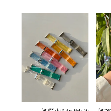
بند اپلواچ مدل شفاف BA1044
بند اپل واچ