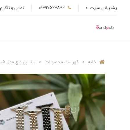
پشتیبانی سایت
09397523842
تماس و تلگرام
خانه
فهرست محصولات
بند اپل واچ مدل ۵بید باریک BA1087