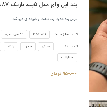
بند اپل واچ مدل ۵بید باریک BA1087
عرض بند حدودا یک سانت و خورده ای میباشد.
انتخاب سایز ساعت:
۳۸/۴۰/۴۱
۴۲ سری قدیم
انتخاب رنگ:
مشکی
سیلور
رزگلد
استارلایت
950,000
تومان